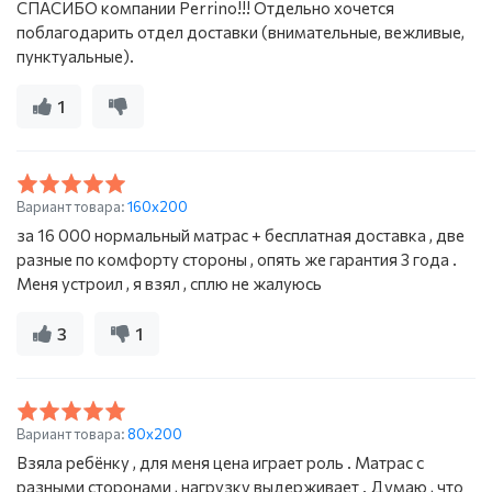
СПАСИБО компании Perrino!!! Отдельно хочется
поблагодарить отдел доставки (внимательные, вежливые,
пунктуальные).
1
Вариант товара:
160х200
за 16 000 нормальный матрас + бесплатная доставка , две
разные по комфорту стороны , опять же гарантия 3 года .
Меня устроил , я взял , сплю не жалуюсь
3
1
Вариант товара:
80х200
Взяла ребёнку , для меня цена играет роль . Матрас с
разными сторонами , нагрузку выдерживает . Думаю , что