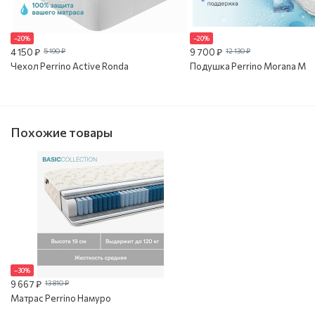
–20%
–20%
4 150 ₽
5 190 ₽
9 700 ₽
12 130 ₽
Чехол Perrino Active Ronda
Подушка Perrino Morana M
Похожие товары
–30%
9 667 ₽
13 810 ₽
Матрас Perrino Намуро