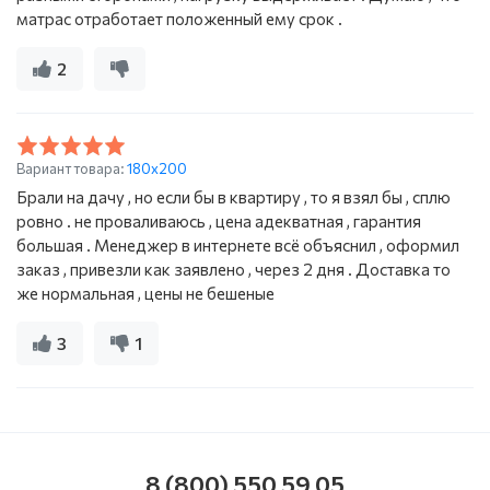
матрас отработает положенный ему срок .
2
Вариант товара:
180х200
Брали на дачу , но если бы в квартиру , то я взял бы , сплю
ровно . не проваливаюсь , цена адекватная , гарантия
большая . Менеджер в интернете всё объяснил , оформил
заказ , привезли как заявлено , через 2 дня . Доставка то
же нормальная , цены не бешеные
3
1
8 (800) 550 59 05