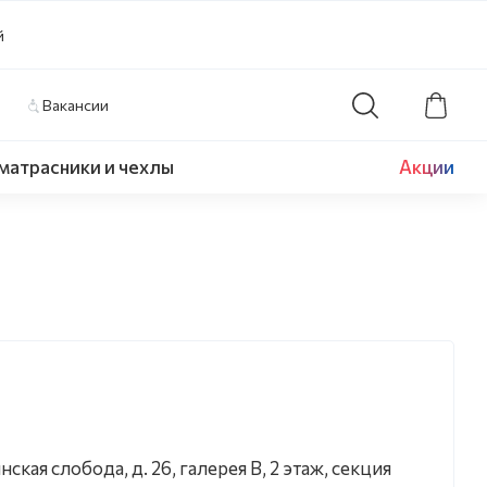
й
Вакансии
матрасники и чехлы
Акции
а
нская слобода, д. 26, галерея В, 2 этаж, секция