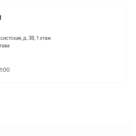
л
систская, д. 38, 1 этаж
тава
21:00