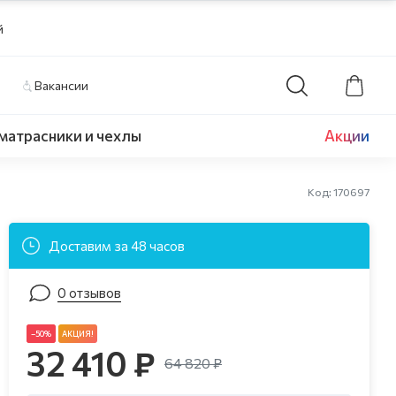
й
Вакансии
матрасники и чехлы
Акции
Код: 170697
Доставим за 48 часов
0 отзывов
–50%
АКЦИЯ!
32 410 ₽
64 820 ₽