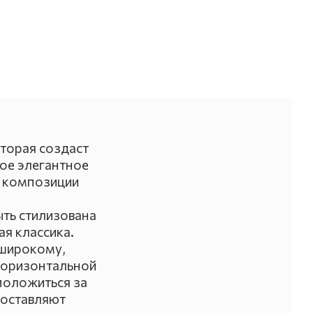
торая создаст
кое элегантное
м композиции
ть стилизована
ая классика.
 широкому,
 горизонтальной
положиться за
 оставляют