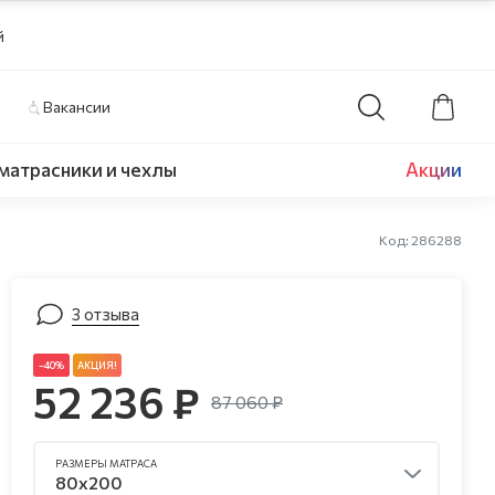
й
Вакансии
матрасники и чехлы
Акции
Код: 286288
3 отзыва
–40%
АКЦИЯ!
52 236 ₽
87 060 ₽
РАЗМЕРЫ
МАТРАСА
80x200