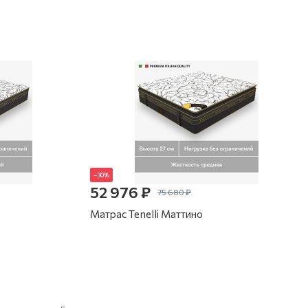
–30%
52 976 ₽
75 680 ₽
Матрас Tenelli Маттино