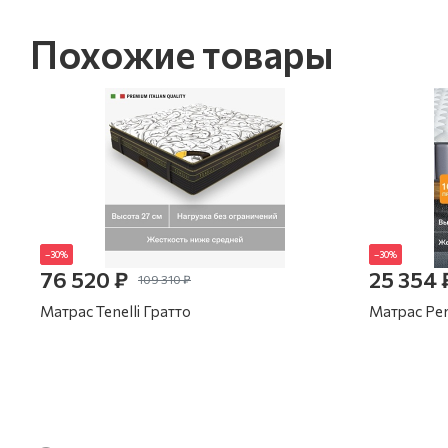
Похожие товары
–30%
–30%
76 520 ₽
25 354 
109 310 ₽
Матрас Tenelli Гратто
Матрас Per