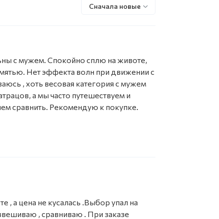
Сначала новые
ьны с мужем. Спокойно сплю на животе,
амятью. Нет эффекта волн при движении с
аюсь , хоть весовая категория с мужем
атрацов, а мы часто путешествуем и
 чем сравнить. Рекомендую к покупке.
е , а цена не кусалась .Выбор упал на
звешиваю , сравниваю . При заказе