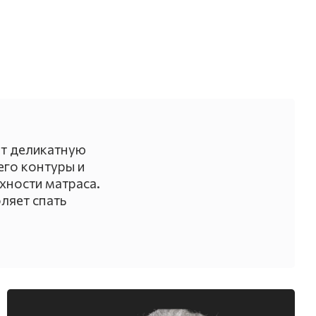
ёт деликатную
его контуры и
хности матраса.
ляет спать