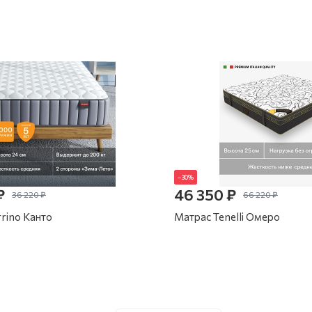
–30%
₽
46 350 ₽
36 220 ₽
66 220 ₽
rino Канто
Матрас Tenelli Омеро